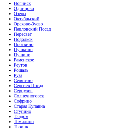
Ногинск
Одинцово
Озеры
Октябрьский
Орехово-Зуево
Павловский Посад
Пересвет
Подольск
Протвино
Пушкино
Пущино
Раменское
Реутов
Рошаль
Руза
Селятино
Сергиев Посад
Серпухов
Солнечногорск
Софрино
Старая Купавна
Ступино
Талдом
Томилино
Троицк