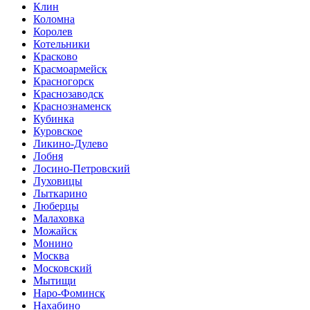
Клин
Коломна
Королев
Котельники
Красково
Красмоармейск
Красногорск
Краснозаводск
Краснознаменск
Кубинка
Куровское
Ликино-Дулево
Лобня
Лосино-Петровский
Луховицы
Лыткарино
Люберцы
Малаховка
Можайск
Монино
Москва
Московский
Мытищи
Наро-Фоминск
Нахабино