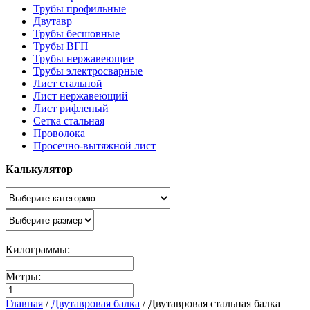
Трубы профильные
Двутавр
Трубы бесшовные
Трубы ВГП
Трубы нержавеющие
Трубы электросварные
Лист стальной
Лист нержавеющий
Лист рифленый
Сетка стальная
Проволока
Просечно-вытяжной лист
Калькулятор
Килограммы:
Метры:
Главная
/
Двутавровая балка
/
Двутавровая стальная балка