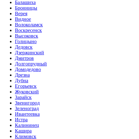
Балашиха
Бронницы
Верея
Видное
Волоколамск
Воскресенск
Высоковск
Голицыно
Дедовск
Дзержинский
Дмитров
Долгопрудный
Домодедово
Дрезна
Дубна
Егорьевск
Жуковский
Зарайск
Звенигород
Зеленоград
Ивантеевка
Истра
Калининец
Кашира
Климовск