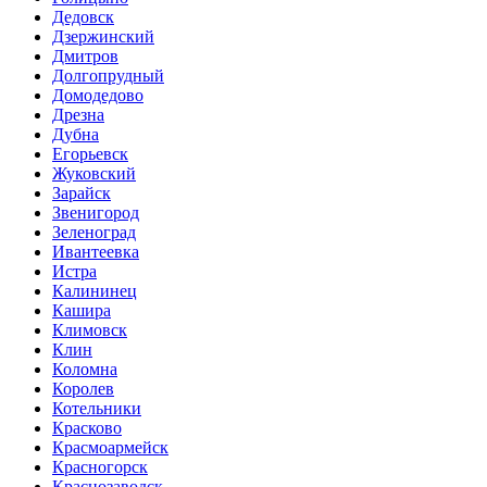
Дедовск
Дзержинский
Дмитров
Долгопрудный
Домодедово
Дрезна
Дубна
Егорьевск
Жуковский
Зарайск
Звенигород
Зеленоград
Ивантеевка
Истра
Калининец
Кашира
Климовск
Клин
Коломна
Королев
Котельники
Красково
Красмоармейск
Красногорск
Краснозаводск