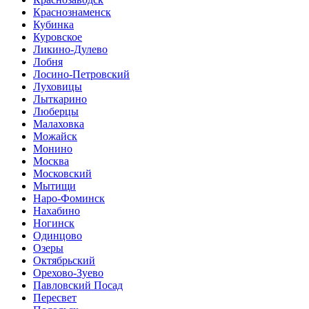
Краснознаменск
Кубинка
Куровское
Ликино-Дулево
Лобня
Лосино-Петровский
Луховицы
Лыткарино
Люберцы
Малаховка
Можайск
Монино
Москва
Московский
Мытищи
Наро-Фоминск
Нахабино
Ногинск
Одинцово
Озеры
Октябрьский
Орехово-Зуево
Павловский Посад
Пересвет