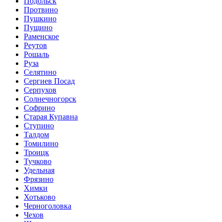
Подольск
Протвино
Пушкино
Пущино
Раменское
Реутов
Рошаль
Руза
Селятино
Сергиев Посад
Серпухов
Солнечногорск
Софрино
Старая Купавна
Ступино
Талдом
Томилино
Троицк
Тучково
Удельная
Фрязино
Химки
Хотьково
Черноголовка
Чехов