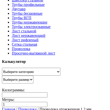
Швеллер стальной
Трубы профильные
Двутавр
Трубы бесшовные
Трубы ВГП
Трубы нержавеющие
Трубы электросварные
Лист стальной
Лист нержавеющий
Лист рифленый
Сетка стальная
Проволока
Просечно-вытяжной лист
Калькулятор
Килограммы:
Метры:
Главная
/
Проволока
/
Проволока отожженная 1,2 мм