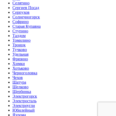
Селятино
Сергиев Посад
Серпухов
Солнечногорск
Софрино
Старая Купавна
Ступино
Талдом
Томилино
Троицк
Тучково
Удельная
Фрязино
Химки
Хотьково
Черноголовка
Чехов
Шатура
Щелково
Щербинка
Электрогорск
Электросталь
Электроугли
Юбилейный
Яхрома