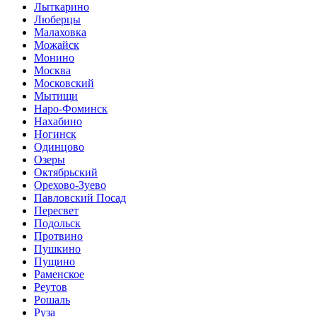
Лыткарино
Люберцы
Малаховка
Можайск
Монино
Москва
Московский
Мытищи
Наро-Фоминск
Нахабино
Ногинск
Одинцово
Озеры
Октябрьский
Орехово-Зуево
Павловский Посад
Пересвет
Подольск
Протвино
Пушкино
Пущино
Раменское
Реутов
Рошаль
Руза