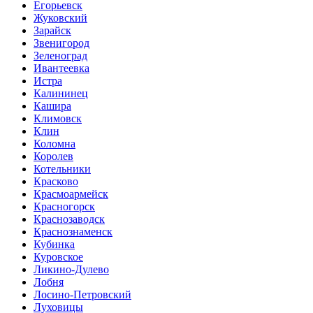
Егорьевск
Жуковский
Зарайск
Звенигород
Зеленоград
Ивантеевка
Истра
Калининец
Кашира
Климовск
Клин
Коломна
Королев
Котельники
Красково
Красмоармейск
Красногорск
Краснозаводск
Краснознаменск
Кубинка
Куровское
Ликино-Дулево
Лобня
Лосино-Петровский
Луховицы