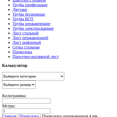
Швеллер стальной
Трубы профильные
Двутавр
Трубы бесшовные
Трубы ВГП
Трубы нержавеющие
Трубы электросварные
Лист стальной
Лист нержавеющий
Лист рифленый
Сетка стальная
Проволока
Просечно-вытяжной лист
Калькулятор
Килограммы:
Метры:
Главная
/
Проволока
/
Проволока оцинкованная 4 мм