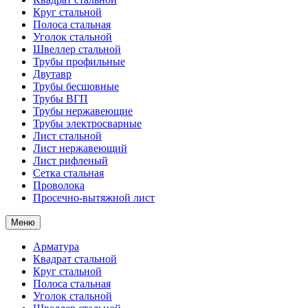
Круг стальной
Полоса стальная
Уголок стальной
Швеллер стальной
Трубы профильные
Двутавр
Трубы бесшовные
Трубы ВГП
Трубы нержавеющие
Трубы электросварные
Лист стальной
Лист нержавеющий
Лист рифленый
Сетка стальная
Проволока
Просечно-вытяжной лист
Меню
Арматура
Квадрат стальной
Круг стальной
Полоса стальная
Уголок стальной