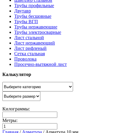
Швеллер стальной
Трубы профильные
Двутавр
Трубы бесшовные
Трубы ВГП
Трубы нержавеющие
Трубы электросварные
Лист стальной
Лист нержавеющий
Лист рифленый
Сетка стальная
Проволока
Просечно-вытяжной лист
Калькулятор
Килограммы:
Метры:
Главная
/
Арматура
/
Арматура 10 мм